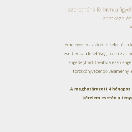
Szeretnénk felhívni a figy
adatkezelés
A
Amennyiben az alom bejelentés a 
esetben van lehetőség, ha erre az 
engedélyt ad, továbbá ezen enged
törzskönyvezendő valamennyi eg
A meghatározott 4 hónapos b
kérelem esetén a tenyé