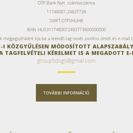
OTP Bank Nyrt. számlaszámra
11748007-24837736
SWIFT:OTPVHUHB
IBAN :HU53117480072483773600000000
ük megjegyzésként írja be a leendő tag nevét, pontos címét és e-mail c
13-I KÖZGYŰLÉSEN MÓDOSÍTOTT ALAPSZABÁLY
 A TAGFELVÉTELI KÉRELMET IS A MEGADOTT E-
group5dogs@gmail.com
TOVÁBBI INFORMÁCIÓ