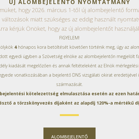
ÚJ ALOMBEJELENTŐ NYOMTATMÁNY
elmüket, hogy 2026. március 1-től új alombejelentő fo
i változások miatt szükséges az eddig használt nyomtatv
rra kérjük Önöket, hogy az új alombejelentőt használjá
FIGYELEM!
kölykök
4
hónapos kora betöltését követően történik meg, úgy az alo
adott egyedi ügyben a Szövetség elnöke az alombejelentőn megjelölt f
ély kiadását megelőzően és annak feltételeként az Elnök mérlegelési
yede vonatkozásában a bejelentő DNS vizsgálati okirat eredetijével ig
származását.
ejelentési kötelezettség elmulasztása esetén az ezen hatá
sztő a törzskönyvezés díjaként az alapdíj 120%-a mértékű dí
ALOMBEJELENTŐ