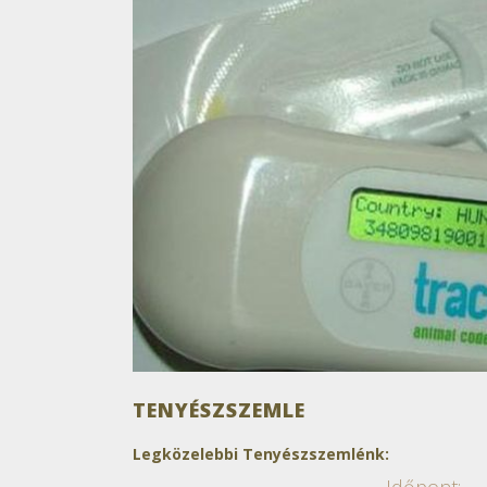
TENYÉSZSZEMLE
Legközelebbi Tenyészszemlénk:
Időpont: