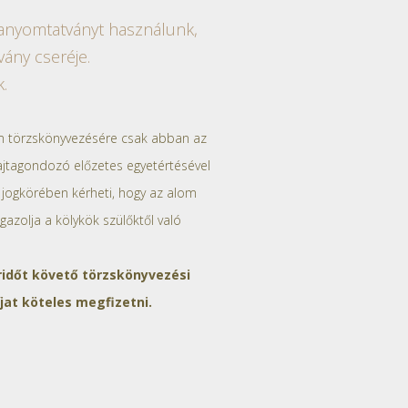
rmanyomtatványt használunk,
ány cseréje.
k.
m törzskönyvezésére csak abban az
ajtagondozó előzetes egyetértésével
 jogkörében kérheti, hogy az alom
azolja a kölykök szülőktől való
ridőt követő törzskönyvezési
jat köteles megfizetni.