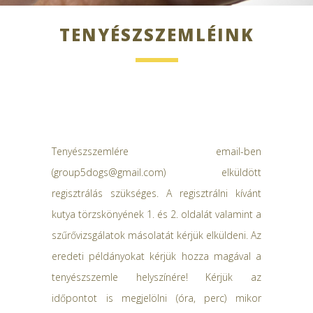
TENYÉSZSZEMLÉINK
Tenyészszemlére email-ben
(group5dogs@gmail.com) elküldött
regisztrálás szükséges. A regisztrálni kívánt
kutya törzskönyének 1. és 2. oldalát valamint a
szűrővizsgálatok másolatát kérjük elküldeni. Az
eredeti példányokat kérjük hozza magával a
tenyészszemle helyszínére! Kérjük az
időpontot is megjelölni (óra, perc) mikor