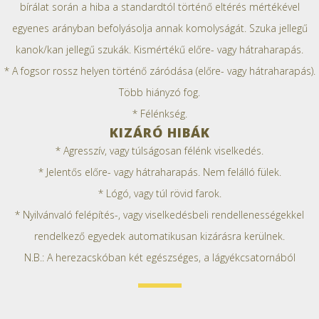
bírálat során a hiba a standardtól történő eltérés mértékével
egyenes arányban befolyásolja annak komolyságát. Szuka jellegű
kanok/kan jellegű szukák. Kismértékű előre- vagy hátraharapás.
* A fogsor rossz helyen történő záródása (előre- vagy hátraharapás).
Több hiányzó fog.
* Félénkség.
KIZÁRÓ HIBÁK
* Agresszív, vagy túlságosan félénk viselkedés.
* Jelentős előre- vagy hátraharapás. Nem felálló fülek.
* Lógó, vagy túl rövid farok.
* Nyilvánvaló felépítés-, vagy viselkedésbeli rendellenességekkel
rendelkező egyedek automatikusan kizárásra kerülnek.
N.B.: A herezacskóban két egészséges, a lágyékcsatornából