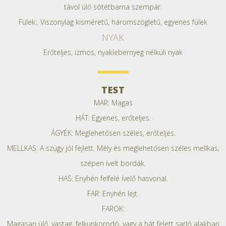
távol ülő sötétbarna szempár.
Fülek:. Viszonylag kisméretű, háromszögletű, egyenes fülek
NYAK
Erőteljes, izmos, nyaklebernyeg nélküli nyak
TEST
MAR: Magas
HÁT: Egyenes, erőteljes.
ÁGYÉK: Meglehetősen széles, erőteljes.
MELLKAS: A szügy jól fejlett. Mély és meglehetősen széles mellkas;
szépen ívelt bordák.
HAS: Enyhén felfelé ívelő hasvonal.
FAR: Enyhén lejt.
FAROK:
Magasan ülő, vastag, felkunkorodó, vagy a hát felett sarló alakban