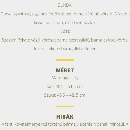
BUNDA:
Durva tapintású, egyenes fedő szőrzet, puha, sűrű aljszőrzet. A farkon
kissé hosszabb, elálló szőrszálak.
SZÍN:
Szezám (fekete végű, vörösesbarna szőrszálak), barna csíkos, vörös,
fekete, feketésbarna, illetve fehér.
MÉRET
Marmagasság:
Kan: 48,5 – 51,5 cm.
Szuka: 45,5 – 48, 5 cm.
HIBÁK
A fenti követelményektől történő bármely eltérés hibának minősül. A