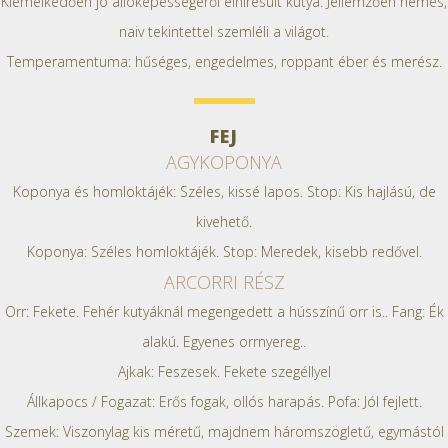
Kiemelkedően jó állóképességéről elhíresült kutya. Jellemzően nemes,
naiv tekintettel szemléli a világot.
Temperamentuma: hűséges, engedelmes, roppant éber és merész.
FEJ
AGYKOPONYA
Koponya és homloktájék: Széles, kissé lapos. Stop: Kis hajlású, de
kivehető.
Koponya: Széles homloktájék. Stop: Meredek, kisebb redővel.
ARCORRI RÉSZ
Orr: Fekete. Fehér kutyáknál megengedett a hússzínű orr is.. Fang: Ék
alakú. Egyenes orrnyereg..
Ajkak: Feszesek. Fekete szegéllyel
Állkapocs / Fogazat: Erős fogak, ollós harapás. Pofa: Jól fejlett.
Szemek: Viszonylag kis méretű, majdnem háromszögletű, egymástól