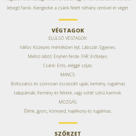
lebegő farok. Kiengedve a csánk felett néhány centivel ér véget.
VÉGTAGOK
ELÜLSŐ VÉGTAGOK:
Vállöv: Közepes mértékben lejt. Lábszár: Egyenes.
Mellső lábtő: Enyhén ferde. FAR: Erőteljes.
Csánk: Erős, eléggé szíjas.
MANCS:
Boltozatos és szorosan összezárt ujjak; kemény, rugalmas
talppárnák; Kemény és fekete, vagy sötét színű karmok.
MOZGÁS:
Élénk, gyors, könnyed, hajlékony és rugalmas.
SZŐRZET