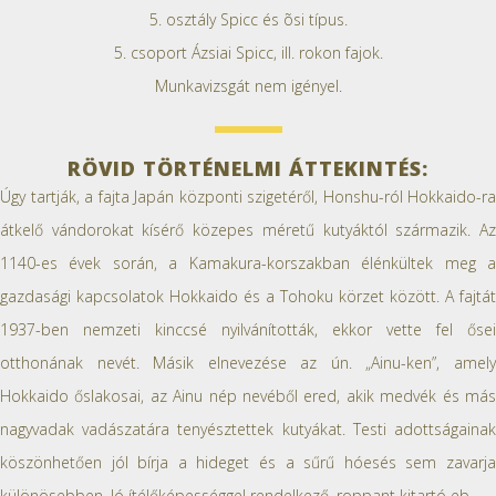
5. osztály Spicc és õsi típus.
5. csoport Ázsiai Spicc, ill. rokon fajok.
Munkavizsgát nem igényel.
RÖVID TÖRTÉNELMI ÁTTEKINTÉS:
Úgy tartják, a fajta Japán központi szigetéről, Honshu-ról Hokkaido-ra
átkelő vándorokat kísérő közepes méretű kutyáktól származik. Az
1140-es évek során, a Kamakura-korszakban élénkültek meg a
gazdasági kapcsolatok Hokkaido és a Tohoku körzet között. A fajtát
1937-ben nemzeti kinccsé nyilvánították, ekkor vette fel ősei
otthonának nevét. Másik elnevezése az ún. „Ainu-ken”, amely
Hokkaido őslakosai, az Ainu nép nevéből ered, akik medvék és más
nagyvadak vadászatára tenyésztettek kutyákat. Testi adottságainak
köszönhetően jól bírja a hideget és a sűrű hóesés sem zavarja
különösebben. Jó ítélőképességgel rendelkező, roppant kitartó eb.