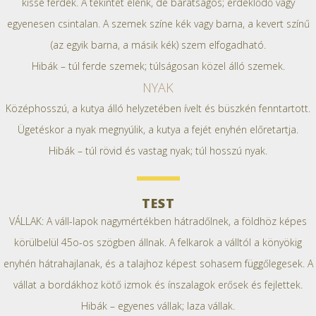
kissé ferdék. A tekintet élénk, de barátságos; érdeklődő vagy
egyenesen csintalan. A szemek színe kék vagy barna, a kevert színű
(az egyik barna, a másik kék) szem elfogadható.
Hibák – túl ferde szemek; túlságosan közel álló szemek.
NYAK
Középhosszú, a kutya álló helyzetében ívelt és büszkén fenntartott.
Ügetéskor a nyak megnyúlik, a kutya a fejét enyhén előretartja.
Hibák – túl rövid és vastag nyak; túl hosszú nyak.
TEST
VÁLLAK: A váll-lapok nagymértékben hátradőlnek, a földhöz képes
körülbelül 45o-os szögben állnak. A felkarok a válltól a könyökig
enyhén hátrahajlanak, és a talajhoz képest sohasem függőlegesek. A
vállat a bordákhoz kötő izmok és ínszalagok erősek és fejlettek.
Hibák – egyenes vállak; laza vállak.