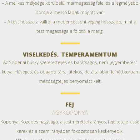
– A mellkas mélysége körülbelül marmagasság fele, és a legmélyebb
pontja a mellső lábak mögött van.
– A test hossza a válltól a medencecsont végéig hosszabb, mint a
test magassága a földtől a marig.
VISELKEDÉS, TEMPERAMENTUM
Az Szibériai husky szeretetteljes és barátságos, nem „egyemberes”
kutya. Hűséges, és odaadó társ, játékos, de általában felnőttkorban
méltóságteljes benyomást kelt.
FEJ
AGYKOPONYA
Koponya: Közepes nagyságú, a testmérettel arányos; feje teteje kissé
kerek és a szem irányában fokozatosan keskenyedik.