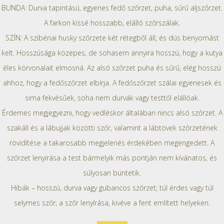
BUNDA: Durva tapintású, egyenes fedő szőrzet, puha, sűrű aljszőrzet.
A farkon kissé hosszabb, elálló szőrszálak.
SZÍN: A szibériai husky szőrzete két rétegből áll, és dús benyomást
kelt. Hosszúsága közepes, de sohasem annyira hosszú, hogy a kutya
éles körvonalait elmosná. Az alsó szőrzet puha és sűrű, elég hosszú
ahhoz, hogy a fedőszőrzet elbírja. A fedőszőrzet szálai egyenesek és
sima fekvésűek, soha nem durvák vagy testtől elállóak.
Érdemes megjegyezni, hogy vedléskor általában nincs alsó szőrzet. A
szakáll és a lábujjak közötti szőr, valamint a lábtövek szőrzetének
rövidítése a takarosabb megjelenés érdekében megengedett. A
szőrzet lenyírása a test bármelyik más pontján nem kívánatos, és
súlyosan büntetik.
Hibák – hosszú, durva vagy gubancos szőrzet; túl érdes vagy túl
selymes szőr; a szőr lenyírása, kivéve a fent említett helyeken.