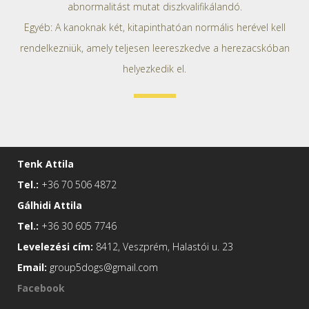
abnormalitást mutat diszkvalifikálandó.
Egyéb: A kanoknak két, kitapinthatóan normális herével kell
rendelkezniük, amely teljesen leereszkedve a herezacskóban
helyezkedik el.
Tenk Attila
Tel.:
+36 70 506 4872
Gálhidi Attila
Tel.:
+36 30 605 7746
Levelezési cím:
8412, Veszprém, Halastói u. 23
Email:
group5dogs@gmail.com
Facebook