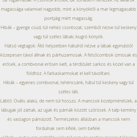
magassága valamivel nagyobb, mint a könyöktől a mar legmagasabb
pontjáig mért magasság.
Hibák – gyenge csüd; túl nehéz csontozat; szemből nézve túl keskeny
vagy túl széles lábak; kiugró könyök.
Hátsó végtagok: Álló helyzetben hátulról nézve a lábak egymástól
közepesen távol állnak és párhuzamosak. A felsőcombok izmosak és
erősek, a combvonal erősen ívelt, a térdízület sarkos és közel van a
földhöz. A farkaskarmokat el kell távolítani.
Hibák – egyenes combvonal, tehéncsánk, hátul túl keskeny vagy túl
széles láb.
Lábtő: Ovális alakú, de nem túl hosszú. A mancsok középméretűek, a
lábujjak jól zártak, az ujjak és párnák között szőrösek. A talp kemény
és vastagon párnázott. Természetes állásban a mancsok nem
fordulnak sem kifelé, sem befelé.