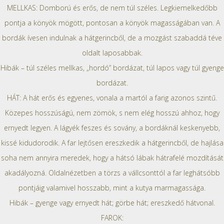
MELLKAS: Domború és erős, de nem túl széles. Legkiemelkedőbb
pontja a könyök mögött, pontosan a könyök magasságában van. A
bordák ívesen indulnak a hátgerincből, de a mozgást szabaddá téve
oldalt laposabbak.
Hibák – túl széles mellkas, „hordó” bordázat, túl lapos vagy túl gyenge
bordázat.
HÁT: A hát erős és egyenes, vonala a martól a farig azonos szintű.
Közepes hosszúságú, nem zömök, s nem elég hosszú ahhoz, hogy
ernyedt legyen. A lágyék feszes és sovány, a bordáknál keskenyebb,
kissé kidudorodik. A far lejtősen ereszkedik a hátgerincből, de hajlása
soha nem annyira meredek, hogy a hátsó lábak hátrafelé mozdítását
akadályozná. Oldalnézetben a törzs a vállcsonttól a far leghátsóbb
pontjáig valamivel hosszabb, mint a kutya marmagassága.
Hibák – gyenge vagy ernyedt hát; görbe hát; ereszkedő hátvonal.
FAROK: