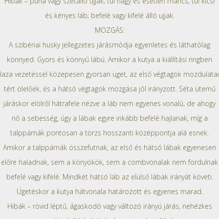
Hibák – puha vagy szétálló ujjak; túl nagy és esetlen mancs; túl kicsi
és kényes láb; befelé vagy kifelé álló ujjak.
MOZGÁS:
A szibériai husky jellegzetes járásmódja egyenletes és láthatólag
könnyed. Gyors és könnyű lábú. Amikor a kutya a kiállítási ringben
laza vezetéssel közepesen gyorsan üget, az első végtagok mozdulatai
tért ölelőek, és a hátsó végtagok mozgása jól irányzott. Séta ütemű
járáskor elölről hátrafele nézve a láb nem egyenes vonalú, de ahogy
nő a sebesség, úgy a lábak egyre inkább befelé hajlanak, míg a
talppárnák pontosan a törzs hosszanti középpontja alá esnek.
Amikor a talppárnák összefutnak, az első és hátsó lábak egyenesen
előre haladnak, sem a könyökök, sem a combvonalak nem fordulnak
befelé vagy kifelé. Mindkét hátsó láb az elülső lábak irányát követi.
Ügetéskor a kutya hátvonala határozott és egyenes marad.
Hibák – rövid léptű, ágaskodó vagy változó irányú járás, nehézkes