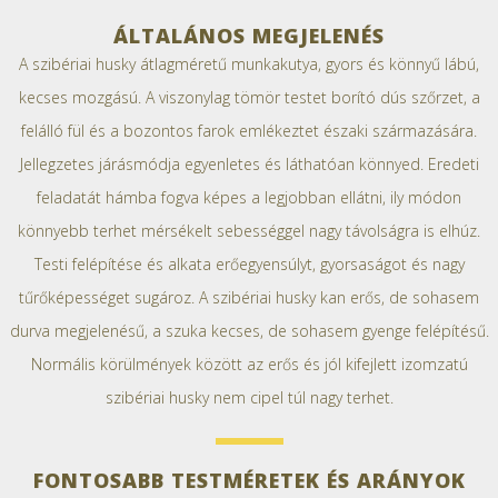
ÁLTALÁNOS MEGJELENÉS
A szibériai husky átlagméretű munkakutya, gyors és könnyű lábú,
kecses mozgású. A viszonylag tömör testet borító dús szőrzet, a
felálló fül és a bozontos farok emlékeztet északi származására.
Jellegzetes járásmódja egyenletes és láthatóan könnyed. Eredeti
feladatát hámba fogva képes a legjobban ellátni, ily módon
könnyebb terhet mérsékelt sebességgel nagy távolságra is elhúz.
Testi felépítése és alkata erőegyensúlyt, gyorsaságot és nagy
tűrőképességet sugároz. A szibériai husky kan erős, de sohasem
durva megjelenésű, a szuka kecses, de sohasem gyenge felépítésű.
Normális körülmények között az erős és jól kifejlett izomzatú
szibériai husky nem cipel túl nagy terhet.
FONTOSABB TESTMÉRETEK ÉS ARÁNYOK