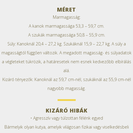
MÉRET
Marmagasság:
A kanok marmagassága 53,3 – 59,7 cm.
A szukák marmagassága 50,8 – 55,9 cm.
Súly: Kanoknál 20,4 – 27,2 kg. Szukáknál 15,9 – 22,7 kg. A súly a
magasságtól függően változik. A megadott magasság- és súlyadatok
a végleteket tükrözik, a határesetek nem esnek kedvezőbb elbírálás
alá.
Kizáró tényezők: Kanoknál az 59,7 cm-nél, szukáknál az 55,9 cm-nél
nagyobb magasság.
KIZÁRÓ HIBÁK
• Agresszív vagy túlzottan félénk egyed
Bármelyik olyan kutya, amelyik világosan fizikai vagy viselkedésbeli