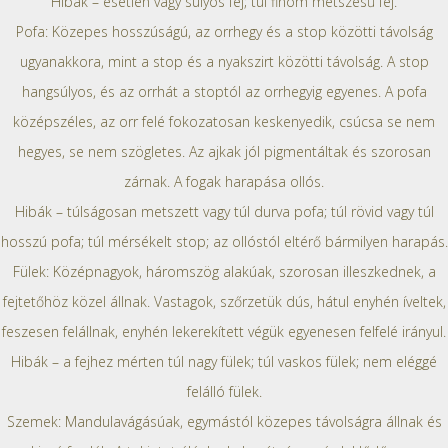
Hibák – esetlen vagy súlyos fej; túl finom metszésű fej.
Pofa: Közepes hosszúságú, az orrhegy és a stop közötti távolság
ugyanakkora, mint a stop és a nyakszirt közötti távolság. A stop
hangsúlyos, és az orrhát a stoptól az orrhegyig egyenes. A pofa
középszéles, az orr felé fokozatosan keskenyedik, csúcsa se nem
hegyes, se nem szögletes. Az ajkak jól pigmentáltak és szorosan
zárnak. A fogak harapása ollós.
Hibák – túlságosan metszett vagy túl durva pofa; túl rövid vagy túl
hosszú pofa; túl mérsékelt stop; az ollóstól eltérő bármilyen harapás.
Fülek: Középnagyok, háromszög alakúak, szorosan illeszkednek, a
fejtetőhöz közel állnak. Vastagok, szőrzetük dús, hátul enyhén íveltek,
feszesen felállnak, enyhén lekerekített végük egyenesen felfelé irányul.
Hibák – a fejhez mérten túl nagy fülek; túl vaskos fülek; nem eléggé
felálló fülek.
Szemek: Mandulavágásúak, egymástól közepes távolságra állnak és