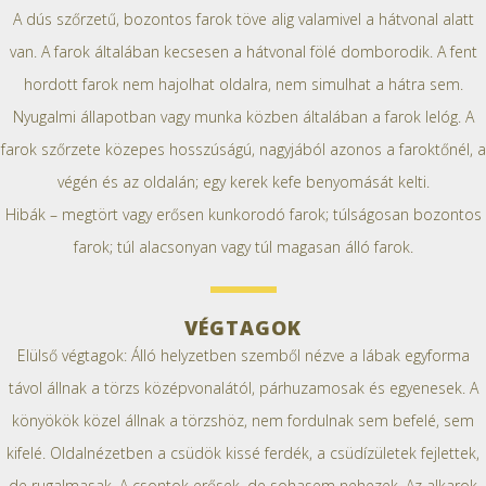
A dús szőrzetű, bozontos farok töve alig valamivel a hátvonal alatt
van. A farok általában kecsesen a hátvonal fölé domborodik. A fent
hordott farok nem hajolhat oldalra, nem simulhat a hátra sem.
Nyugalmi állapotban vagy munka közben általában a farok lelóg. A
farok szőrzete közepes hosszúságú, nagyjából azonos a faroktőnél, a
végén és az oldalán; egy kerek kefe benyomását kelti.
Hibák – megtört vagy erősen kunkorodó farok; túlságosan bozontos
farok; túl alacsonyan vagy túl magasan álló farok.
VÉGTAGOK
Elülső végtagok: Álló helyzetben szemből nézve a lábak egyforma
távol állnak a törzs középvonalától, párhuzamosak és egyenesek. A
könyökök közel állnak a törzshöz, nem fordulnak sem befelé, sem
kifelé. Oldalnézetben a csüdök kissé ferdék, a csüdízületek fejlettek,
de rugalmasak. A csontok erősek, de sohasem nehezek. Az alkarok