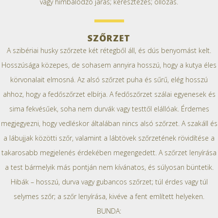
vagy himbálódzó járás; keresztezés; ollózás.
SZŐRZET
A szibériai husky szőrzete két rétegből áll, és dús benyomást kelt.
Hosszúsága közepes, de sohasem annyira hosszú, hogy a kutya éles
körvonalait elmosná. Az alsó szőrzet puha és sűrű, elég hosszú
ahhoz, hogy a fedőszőrzet elbírja. A fedőszőrzet szálai egyenesek és
sima fekvésűek, soha nem durvák vagy testtől elállóak. Érdemes
megjegyezni, hogy vedléskor általában nincs alsó szőrzet. A szakáll és
a lábujjak közötti szőr, valamint a lábtövek szőrzetének rövidítése a
takarosabb megjelenés érdekében megengedett. A szőrzet lenyírása
a test bármelyik más pontján nem kívánatos, és súlyosan büntetik.
Hibák – hosszú, durva vagy gubancos szőrzet; túl érdes vagy túl
selymes szőr; a szőr lenyírása, kivéve a fent említett helyeken.
BUNDA: