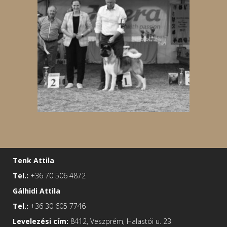
Tenk Attila
Tel.:
+36 70 506 4872
Gálhidi Attila
Tel.:
+36 30 605 7746
Levelezési cím:
8412, Veszprém, Halastói u. 23