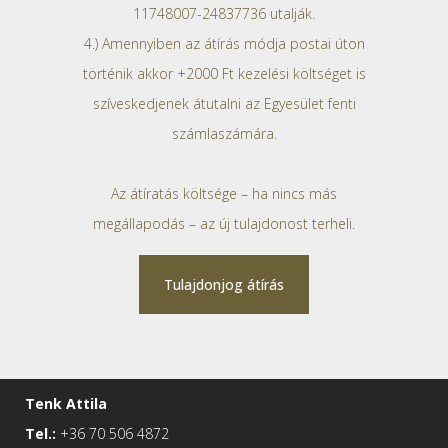
11748007-24837736 utalják.
4.) Amennyiben az átírás módja postai úton
történik akkor +2000 Ft kezelési költséget is
szíveskedjenek átutalni az Egyesület fenti
számlaszámára.
Az átíratás költsége – ha nincs más
megállapodás – az új tulajdonost terheli.
Tulajdonjog átírás
Tenk Attila
Tel.:
+36 70 506 4872