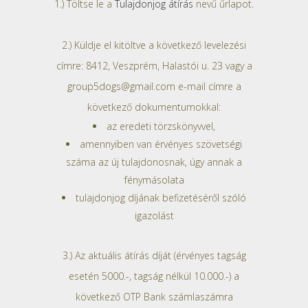
1.) Töltse le a
Tulajdonjog átírás
nevű űrlapot.
2.) Küldje el kitöltve a következő levelezési
címre: 8412, Veszprém, Halastói u. 23 vagy a
group5dogs@gmail.com e-mail címre a
következő dokumentumokkal:
az eredeti törzskönyvvel,
amennyiben van érvényes szövetségi
száma az új tulajdonosnak, úgy annak a
fénymásolata
tulajdonjog díjának befizetéséről szóló
igazolást
3.) Az aktuális átírás díját (érvényes tagság
esetén 5000.-, tagság nélkül 10.000.-) a
következő OTP Bank számlaszámra