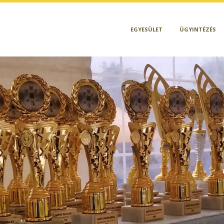
EGYESÜLET
ÜGYINTÉZÉS