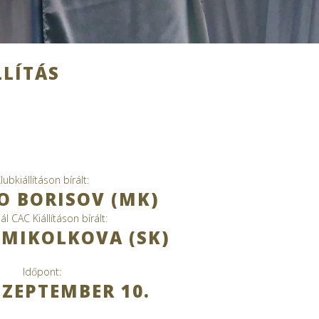
LLÍTÁS
lubkiállításon bírált:
 BORISOV (MK)
ál CAC Kiállításon bírált:
MIKOLKOVA (SK)
Időpont:
SZEPTEMBER 10.