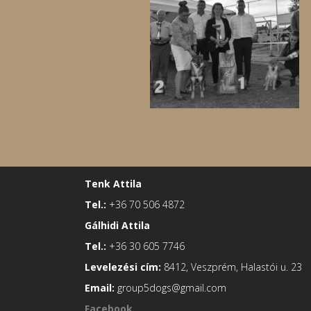
Tenk Attila
Tel.:
+36 70 506 4872
Gálhidi Attila
Tel.:
+36 30 605 7746
Levelezési cím:
8412, Veszprém, Halastói u. 23
Email:
group5dogs@gmail.com
Facebook