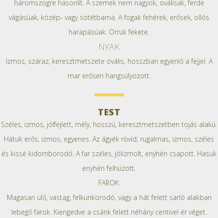
háromszögre hasonlít. A szemek nem nagyok, oválisak, ferde
vágásúak, közép- vagy sötétbarna. A fogak fehérek, erősek, ollós
harapásúak. Orruk fekete.
NYAK
Izmos, száraz, keresztmetszete ovális, hosszban egyenlő a fejjel. A
mar erősen hangsúlyozott.
TEST
Széles, izmos, jólfejlett, mély, hosszú, keresztmetszetben tojás alakú.
Hátuk erős, izmos, egyenes. Az ágyék rövid, rugalmas, izmos, széles
és kissé kidomborodó. A far széles, jólizmolt, enyhén csapott. Hasuk
enyhén felhúzott.
FAROK:
Magasan ülő, vastag, felkunkorodó, vagy a hát felett sarló alakban
lebegő farok. Kiengedve a csánk felett néhány centivel ér véget.