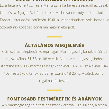
Ez a fajta a Chantiszi- és a Mansijszi lajka keresztezéséből az Észak-
Ural és a Nyugat-Szibériai orosz vadászainak kutyáiból alakult ki.
Eredeti elterjedési területén kívül a vadásziparban volt honos. A
Szovjetunió középső zónáiban nagyon elterjedt.
ÁLTALÁNOS MEGJELENÉS
Erős, száraz felépítésű, középmagas. Marmagasság kanoknál 55-62
cm, szukáknál 51-58 cm közé esik. A hossz és magasság indexe
(törzshossz x100/ marmagasság): kanoknál 103-107, szukáknál 104-
108. Testsúlyuk: kanok 20-28 kg, szukák: 18-25 kg. A bőrük tömör,
rugalmas és feszes.
FONTOSABB TESTMÉRETEK ÉS ARÁNYOK
– A marmagasság és a test hosszának aránya 10 a 11-hez, a test a