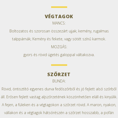
VÉGTAGOK
MANCS:
Boltozatos és szorosan összezárt ujjak; kemény, rugalmas
talppárnák; Kemény és fekete, vagy sötét színű karmok.
MOZGÁS:
gyors és rövid ügetés galoppal váltakozva.
SZŐRZET
BUNDA:
Rövid, öntisztító egyenes durva fedőszőrből és jó fejlett alsó szőrből
áll. Erősen fejlett vastag aljszőrzetének köszönhetően eláll és kinyúlik.
A fejen, a füleken és a végtagokon a szőrzet rövid. A maron, nyakon,
vállakon és a végtagok hátsórészén a szőrzet hosszabb, a pofán