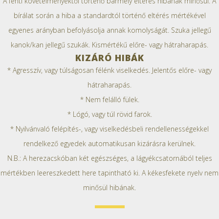
A fenti követelményektől történő bármely eltérés hibának minősül. A
bírálat során a hiba a standardtól történő eltérés mértékével
egyenes arányban befolyásolja annak komolyságát. Szuka jellegű
kanok/kan jellegű szukák. Kismértékű előre- vagy hátraharapás.
KIZÁRÓ HIBÁK
* Agresszív, vagy túlságosan félénk viselkedés. Jelentős előre- vagy
hátraharapás.
* Nem felálló fülek.
* Lógó, vagy túl rövid farok.
* Nyilvánvaló felépítés-, vagy viselkedésbeli rendellenességekkel
rendelkező egyedek automatikusan kizárásra kerülnek.
N.B.: A herezacskóban két egészséges, a lágyékcsatornából teljes
mértékben leereszkedett here tapintható ki. A kékesfekete nyelv nem
minősül hibának.