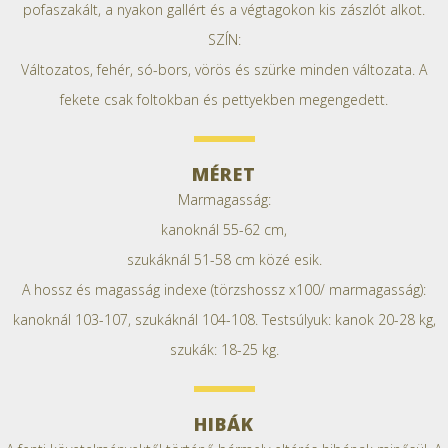
pofaszakált, a nyakon gallért és a végtagokon kis zászlót alkot.
SZÍN:
Változatos, fehér, só-bors, vörös és szürke minden változata. A
fekete csak foltokban és pettyekben megengedett.
MÉRET
Marmagasság:
kanoknál 55-62 cm,
szukáknál 51-58 cm közé esik.
A hossz és magasság indexe (törzshossz x100/ marmagasság):
kanoknál 103-107, szukáknál 104-108. Testsúlyuk: kanok 20-28 kg,
szukák: 18-25 kg.
HIBÁK