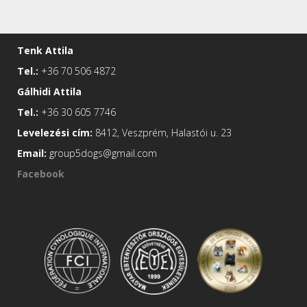
Tenk Attila
Tel.:
+36 70 506 4872
Gálhidi Attila
Tel.:
+36 30 605 7746
Levelezési cím:
8412, Veszprém, Halastói u. 23
Email:
group5dogs@gmail.com
Facebook