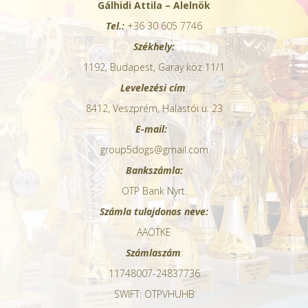
Gálhidi Attila – Alelnök
Tel.:
+36 30 605 7746
Székhely:
1192, Budapest, Garay köz 11/1
Levelezési cím
:
8412, Veszprém, Halastói u. 23
E-mail:
group5dogs@gmail.com
Bankszámla:
OTP Bank Nyrt.
Számla tulajdonos neve:
AAÖTKE
Számlaszám
:
11748007-24837736
SWIFT: OTPVHUHB