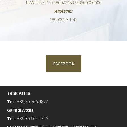
IBAN: HU53117480072483773600000000
Adószám:
18900929-1-43
FACEBOOK
Tenk Attila
Tel.:
+36 70 506 4872
Gálhidi Attila
Tel.:
+36 30 605 7746