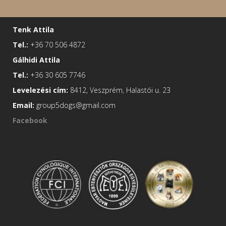
Tenk Attila
Tel.:
+36 70 506 4872
Gálhidi Attila
Tel.:
+36 30 605 7746
Levelezési cím:
8412, Veszprém, Halastói u. 23
Email:
group5dogs@gmail.com
Facebook