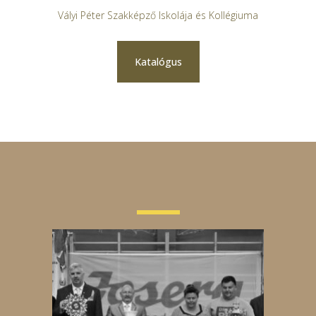
Vályi Péter Szakképző Iskolája és Kollégiuma
Katalógus